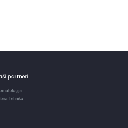
aši partneri
omatologija
bna Tehnika