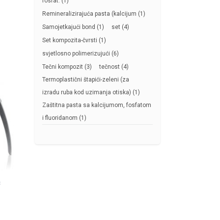
fosfat.
(1)
Remineralizirajuća pasta (kalcijum
(1)
Samojetkajući bond
(1)
set
(4)
Set kompozita-čvrsti
(1)
svjetlosno polimerizujući
(6)
Tečni kompozit
(3)
tečnost
(4)
Termoplastični štapići-zeleni (za
izradu ruba kod uzimanja otiska)
(1)
Zaštitna pasta sa kalcijumom, fosfatom
i fluoridanom
(1)
C