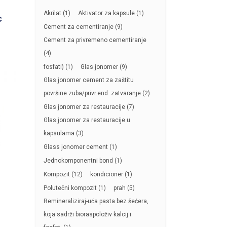
Akrilat
(1)
Aktivator za kapsule
(1)
C
Cement za cementiranje
(9)
Cement za privremeno cementiranje
(4)
fosfati)
(1)
Glas jonomer
(9)
Glas jonomer cement za zaštitu
površine zuba/privr.end. zatvaranje
(2)
Glas jonomer za restauracije
(7)
Glas jonomer za restauracije u
kapsulama
(3)
Glass jonomer cement
(1)
Jednokomponentni bond
(1)
Kompozit
(12)
kondicioner
(1)
Polutečni kompozit
(1)
prah
(5)
Remineraliziraj-uća pasta bez šećera,
koja sadrži bioraspoloživ kalcij i
C