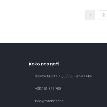
1
2
Kako nas naći
Knjaza Miloša 15, 78000 Banja Luka
+387 51 321 700
info@totaldent.ba