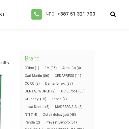
+387 51 321 700
INFO:
KT
Brand
sults
3Disc
(1)
3M
(35)
Atria -Co
(4)
Carl Martin
(86)
ČEDAPRESS
(11)
COXO
(8)
Dental Direkt
(37)
DENTAL WORLD
(2)
GC Europe
(55)
GO easy!
(15)
Leone
(7)
Lewa Dental
(5)
MADESPA S.A.
(8)
NTI
(14)
Ostali dobavljači
(48)
Panda
(2)
Prevest Denpro
(51)