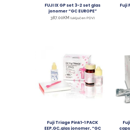
FUJI IX GP set 3-2 set glas
Fuji
jonomer “GC EUROPE”
387.00
KM
(uključen PDV)
Fuji Triage Pink1-1 PACK
Fuj
EEP,GC,glas jonomer, “GC
caps