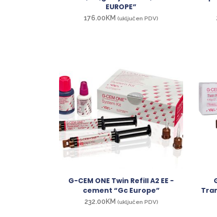
EUROPE”
176.00
KM
(uključen PDV)
G-CEM ONE Twin Refill A2 EE -
cement “Gc Europe”
Tra
232.00
KM
(uključen PDV)