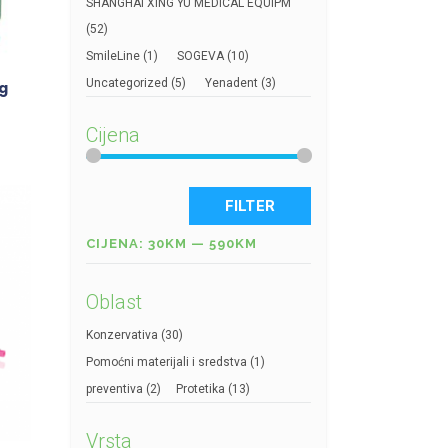
SHANGHAI XING YU MEDICAL EQUIPM
(52)
SmileLine
(1)
SOGEVA
(10)
Uncategorized
(5)
Yenadent
(3)
5g
Cijena
FILTER
CIJENA:
30KM
—
590KM
Oblast
Konzervativa
(30)
Pomoćni materijali i sredstva
(1)
preventiva
(2)
Protetika
(13)
Vrsta