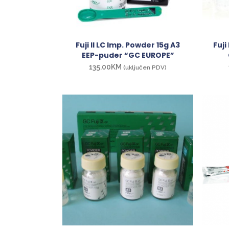
Fuji II LC lmp. Powder 15g A3
Fuji
EEP-puder “GC EUROPE”
135.00
KM
(uključen PDV)