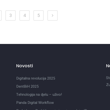
3
4
5
Novosti
N
St
Digitalna revolucija 2025
Zu
DentBiH 2025
Tehnologija na djelu – uživo!
Panda Digital Workflow