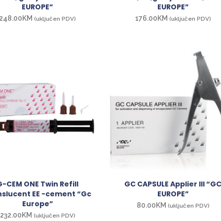
EUROPE”
EUROPE”
248.00
KM
176.00
KM
(uključen PDV)
(uključen PDV)
G-CEM ONE Twin Refill
GC CAPSULE Applier III “G
nslucent EE -cement “Gc
EUROPE”
Europe”
80.00
KM
(uključen PDV)
232.00
KM
(uključen PDV)