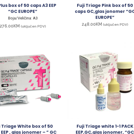
 Plus box of 50 caps A3 EEP
Fuji Triage Pink box of 50
“GC EUROPE”
caps GC,glas jonomer “G
EUROPE”
Boja/Veličina: A3
248.00
KM
(uključen PDV)
276.00
KM
(uključen PDV)
i Triage White box of 50
Fuji Triage white 1-1 PACK
 EEP , glas jonomer – ” GC
EEP,GC,glas jonomer, “G