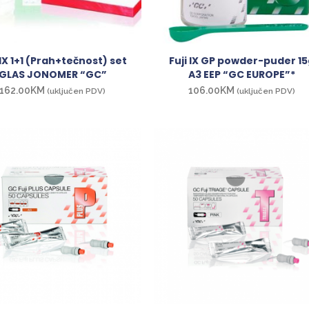
 IX 1+1 (Prah+tečnost) set
Fuji IX GP powder-puder 1
GLAS JONOMER “GC”
A3 EEP “GC EUROPE”*
162.00
KM
106.00
KM
(uključen PDV)
(uključen PDV)