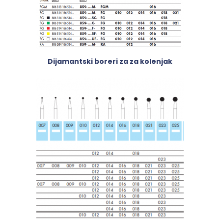
Dijamantski boreri za za kolenjak