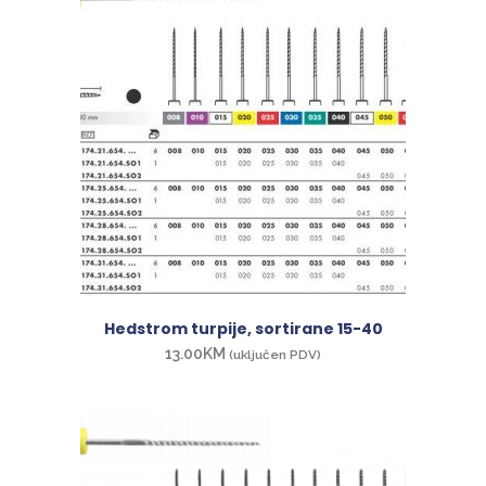
Hedstrom turpije, sortirane 15-40
13.00
KM
(uključen PDV)