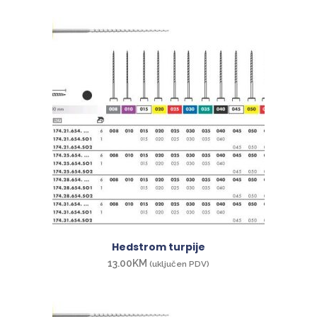
Hedstrom turpije
13.00
KM
(uključen PDV)