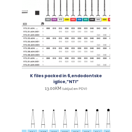
K files packed in 6,endodontske
iglice,”NTI”
13.00
KM
(uključen PDV)