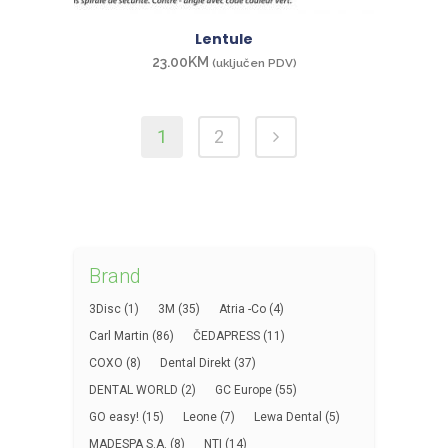
Lentule
23.00
KM
(uključen PDV)
1
2
Brand
3Disc
(1)
3M
(35)
Atria -Co
(4)
Carl Martin
(86)
ČEDAPRESS
(11)
COXO
(8)
Dental Direkt
(37)
DENTAL WORLD
(2)
GC Europe
(55)
GO easy!
(15)
Leone
(7)
Lewa Dental
(5)
MADESPA S.A.
(8)
NTI
(14)