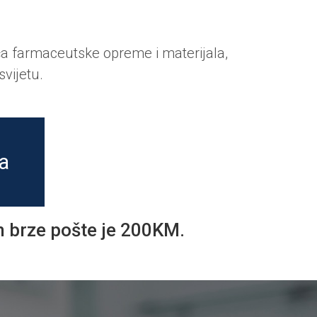
ča farmaceutske opreme i materijala,
svijetu.
a
m brze pošte je 200KM.