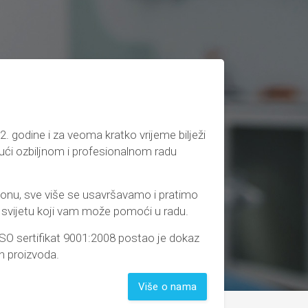
. godine i za veoma kratko vrijeme bilježi
jući ozbiljnom i profesionalnom radu
ponu, sve više se usavršavamo i pratimo
 svijetu koji vam može pomoći u radu.
SO sertifikat 9001:2008 postao je dokaz
ih proizvoda.
Više o nama