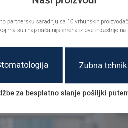
Naši proizvodi
mo partnersku saradnju sa 10 vrhunskih proizvođa
jima su i najznačajnija imena iz ove industrije na 
Stomatologija
Zubna tehnik
žbe za besplatno slanje pošiljki pute