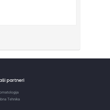
aši partneri
omatologija
bna Tehnika