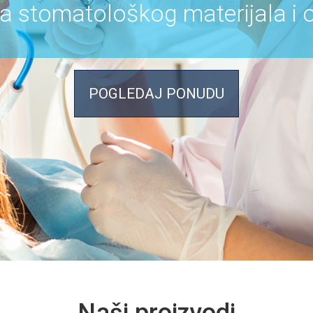
a stomatološkog materijala i
POGLEDAJ PONUDU