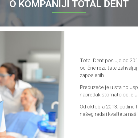
O KOMPANIJI TOTAL DENT
Total Dent posluje od 2012
odlične rezultate zahvalju
zaposlenih.
Preduzeće je u stalno us
napredak stomatologije u
Od oktobra 2013. godine I
našeg rada i kvaliteta naš