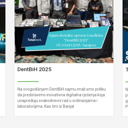
DentBiH 2025
T
Na ovogodišnjem DentBiH sajmu imali smo priliku
N
da predstavimo inovativna digitalna rješenja koja
p
unapređuju svakodnevni rad u ordinacijama i
g
laboratorijima. Kao tim iz Banjal
P