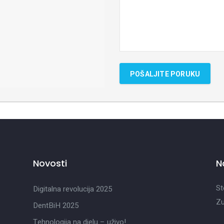
Novosti
N
St
Digitalna revolucija 2025
Zu
DentBiH 2025
Tehnologija na djelu – uživo!