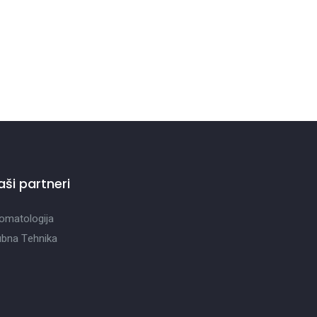
aši partneri
omatologija
bna Tehnika