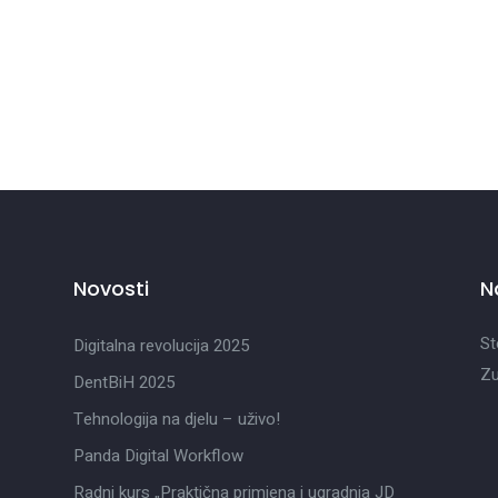
Novosti
N
St
Digitalna revolucija 2025
Zu
DentBiH 2025
Tehnologija na djelu – uživo!
Panda Digital Workflow
Radni kurs „Praktična primjena i ugradnja JD