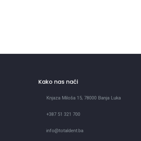
Kako nas naći
Knjaza Miloša 15, 78000 Banja Luka
+387 51 321 700
info@totaldent.ba