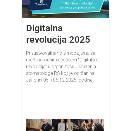
Digitalna
revolucija 2025
Prisustvovali smo simpozijumu sa
međunarodnim učešćem “Digitalna
revolucija” u organizaciji Udruženja
stomatologa RS koji je održan na
Jahorini 05. i 06.12.2025. godine.