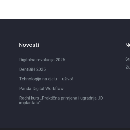
Novosti
N
St
Digitalna revolucija 2025
Zu
DentBiH 2025
Tehnologija na djelu – uživo!
Panda Digital Workflow
Radni kurs „Praktična primjena i ugradnja JD
implantata“