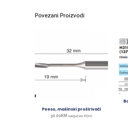
Povezani Proizvodi
Bo
Peeso, mašinski proširivači
30.00
KM
(uključen PDV)