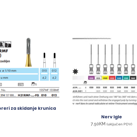
reri za skidanje krunica
Nerv Igle
7.50
KM
(uključen PDV)