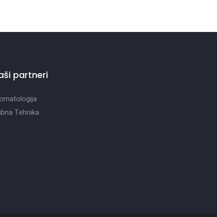
aši partneri
omatologija
bna Tehnika