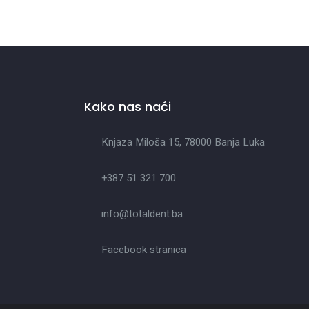
Kako nas naći
Knjaza Miloša 15, 78000 Banja Luka
+387 51 321 700
info@totaldent.ba
Facebook stranica