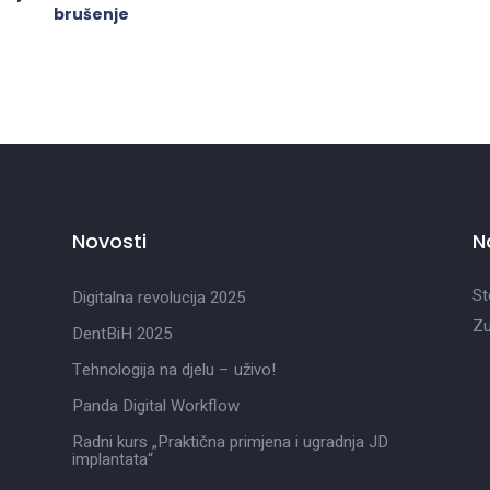
brušenje
Novosti
N
St
Digitalna revolucija 2025
Zu
DentBiH 2025
Tehnologija na djelu – uživo!
Panda Digital Workflow
Radni kurs „Praktična primjena i ugradnja JD
implantata“