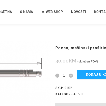
OČETNA
O NAMA
WEB SHOP
NOVOSTI
KONTA
Peeso, mašinski proširiv
30.00
KM
(uključen PDV)
DODAJ U K
SKU:
2152
KATEGORIJA:
NTI