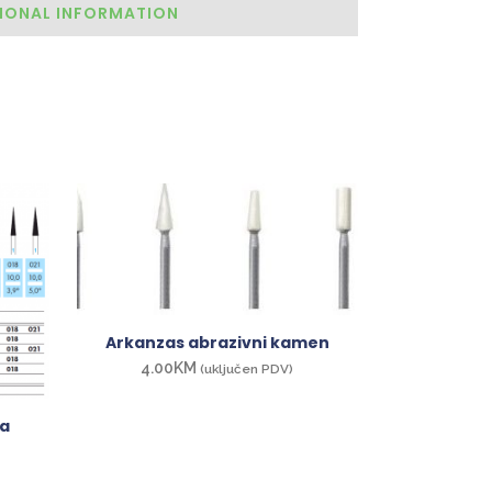
IONAL INFORMATION
Arkanzas abrazivni kamen
4.00
KM
(uključen PDV)
za