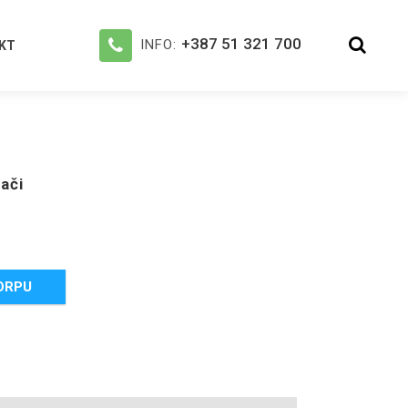
+387 51 321 700
INFO:
KT
ači
ORPU