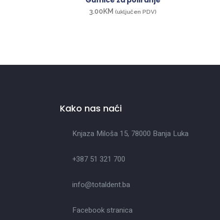
Gumice za poliranje
3.00
KM
(uključen PDV)
Kako nas naći
Knjaza Miloša 15, 78000 Banja Luka
+387 51 321 700
info@totaldent.ba
Facebook stranica