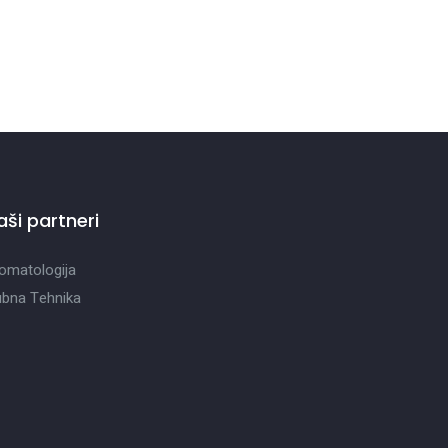
aši partneri
omatologija
bna Tehnika