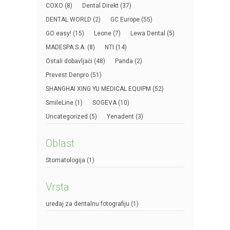
COXO
(8)
Dental Direkt
(37)
DENTAL WORLD
(2)
GC Europe
(55)
GO easy!
(15)
Leone
(7)
Lewa Dental
(5)
MADESPA S.A.
(8)
NTI
(14)
Ostali dobavljači
(48)
Panda
(2)
Prevest Denpro
(51)
SHANGHAI XING YU MEDICAL EQUIPM
(52)
SmileLine
(1)
SOGEVA
(10)
Uncategorized
(5)
Yenadent
(3)
Oblast
Stomatologija
(1)
Vrsta
uređaj za dentalnu fotografiju
(1)