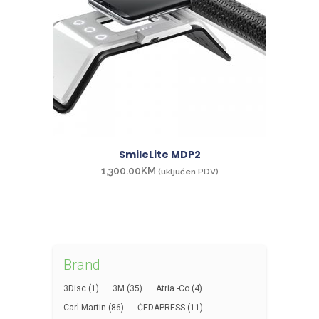
SmileLite MDP2
1,300.00
KM
(uključen PDV)
Brand
3Disc
(1)
3M
(35)
Atria -Co
(4)
Carl Martin
(86)
ČEDAPRESS
(11)