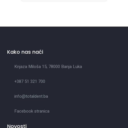
Kako nas naći
Knjaza Miloša 15, 78000 Banja Luka
+387 51 321 700
info@totaldent.ba
Facebook stranica
Novosti