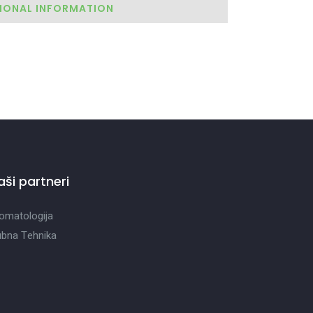
IONAL INFORMATION
aši partneri
omatologija
bna Tehnika