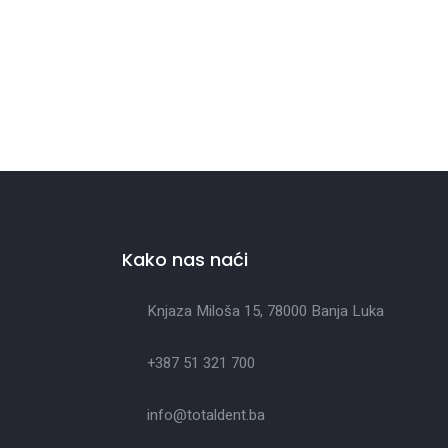
Kako nas naći
Knjaza Miloša 15, 78000 Banja Luka
+387 51 321 700
info@totaldent.ba