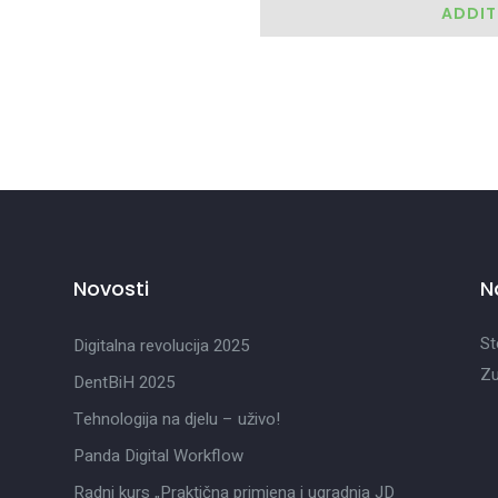
ADDIT
Novosti
N
St
Digitalna revolucija 2025
Zu
DentBiH 2025
Tehnologija na djelu – uživo!
Panda Digital Workflow
Radni kurs „Praktična primjena i ugradnja JD