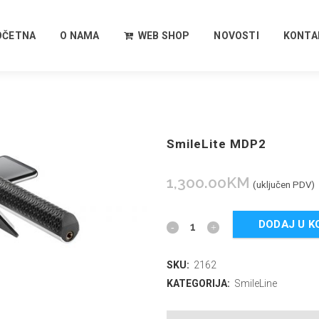
OČETNA
O NAMA
WEB SHOP
NOVOSTI
KONTA
SmileLite MDP2
1,300.00
KM
(uključen PDV)
DODAJ U K
SKU:
2162
KATEGORIJA:
SmileLine