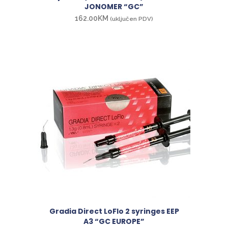
JONOMER “GC”
162.00
KM
(uključen PDV)
Gradia Direct LoFlo 2 syringes EEP
A3 “GC EUROPE”