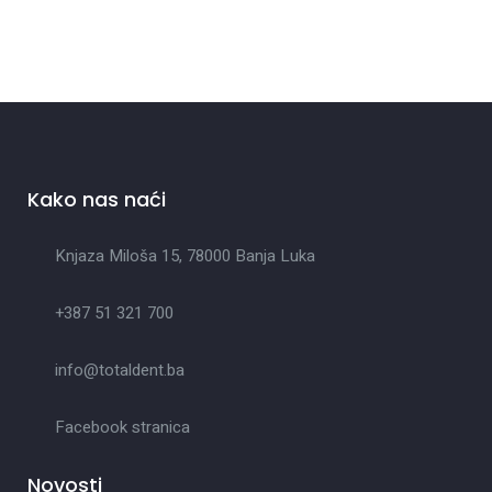
Kako nas naći
Knjaza Miloša 15, 78000 Banja Luka
+387 51 321 700
info@totaldent.ba
Facebook stranica
Novosti