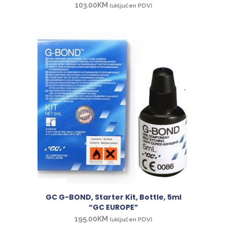
103.00
KM
(uključen PDV)
GC G-BOND, Starter Kit, Bottle, 5ml
“GC EUROPE”
195.00
KM
(uključen PDV)