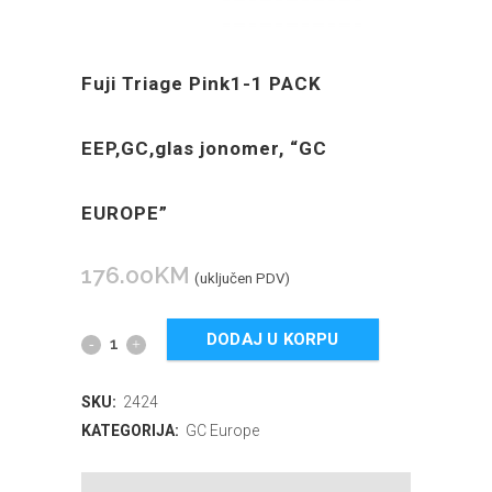
Fuji Triage Pink1-1 PACK
EEP,GC,glas jonomer, “GC
EUROPE”
176.00
KM
(uključen PDV)
DODAJ U KORPU
SKU:
2424
KATEGORIJA:
GC Europe