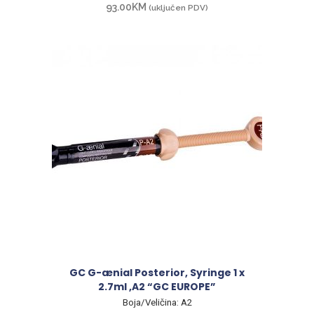
93.00
KM
(uključen PDV)
GC G-ænial Posterior, Syringe 1 x
2.7ml ,A2 “GC EUROPE”
Boja/Veličina: A2