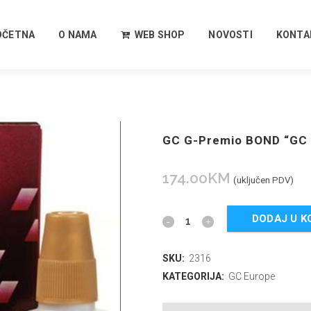
OČETNA
O NAMA
WEB SHOP
NOVOSTI
KONTA
GC G-Premio BOND “GC
174.00
KM
(uključen PDV)
DODAJ U K
SKU:
2316
KATEGORIJA:
GC Europe