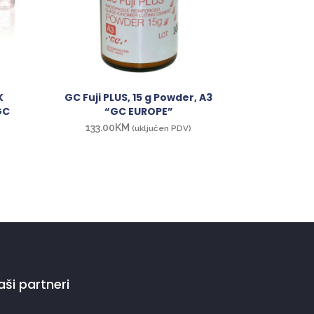
K
GC Fuji PLUS, 15 g Powder, A3
GC
“GC EUROPE”
133.00
KM
(uključen PDV)
aši partneri