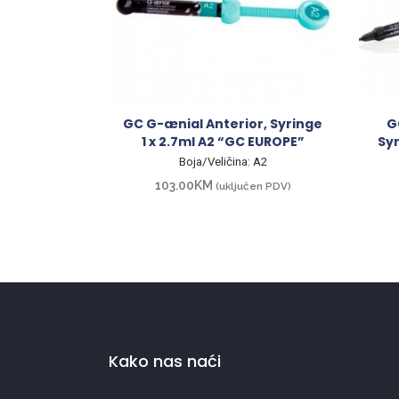
GC G-ænial Anterior, Syringe
G
1 x 2.7ml A2 “GC EUROPE”
Syr
Boja/Veličina: A2
103.00
KM
(uključen PDV)
Kako nas naći