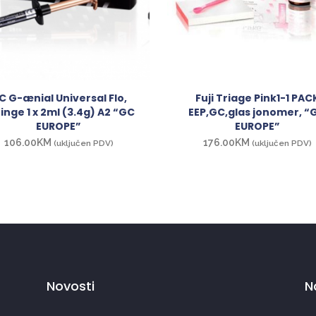
C G-ænial Universal Flo,
Fuji Triage Pink1-1 PAC
inge 1 x 2ml (3.4g) A2 “GC
EEP,GC,glas jonomer, “
EUROPE”
EUROPE”
106.00
KM
176.00
KM
(uključen PDV)
(uključen PDV)
Novosti
N