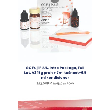
GC Fuji PLUS, Intro Package, Full
Set, A3 15g prah + 7ml tečnost+6.5
ml kondicioner
253.00
KM
(uključen PDV)