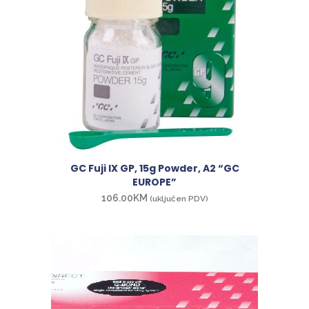
GC Fuji IX GP, 15g Powder, A2 “GC
EUROPE”
106.00
KM
(uključen PDV)