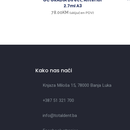
GC GRADIA Direct, Anterior
2.7ml A3
78.00
KM
(uključen PDV)
Kako nas naći
Knjaza Miloša 15, 78000 Banja Luka
+387 51 321 700
info@totaldent.ba