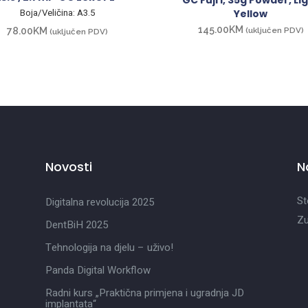
GC Fuji I, 35g Powder, Li
Yellow
Boja/Veličina: A3.5
145.00
KM
(uključen PDV)
78.00
KM
(uključen PDV)
Novosti
N
St
Digitalna revolucija 2025
Zu
DentBiH 2025
Tehnologija na djelu – uživo!
Panda Digital Workflow
Radni kurs „Praktična primjena i ugradnja JD
implantata“