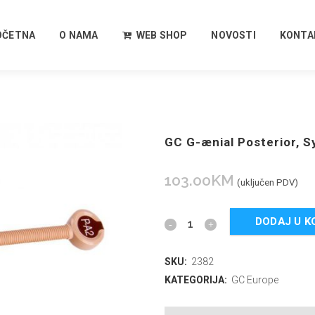
OČETNA
O NAMA
WEB SHOP
NOVOSTI
KONTA
GC G-ænial Posterior, S
103.00
KM
(uključen PDV)
DODAJ U K
SKU:
2382
KATEGORIJA:
GC Europe