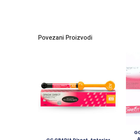
Povezani Proizvodi
GC
A