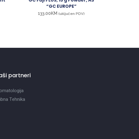
ght
GC Fuji PLUS, 15 g Powder, A3
“GC EUROPE”
133.00
KM
(uključen PDV)
aši partneri
omatologija
bna Tehnika