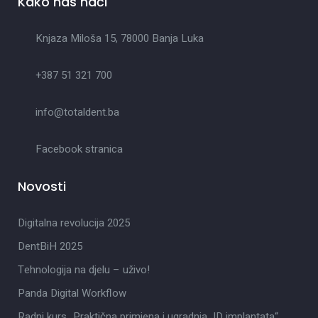
Kako nas naći
Knjaza Miloša 15, 78000 Banja Luka
+387 51 321 700
info@totaldent.ba
Facebook stranica
Novosti
Digitalna revolucija 2025
DentBiH 2025
Tehnologija na djelu – uživo!
Panda Digital Workflow
Radni kurs „Praktična primjena i ugradnja JD implantata“