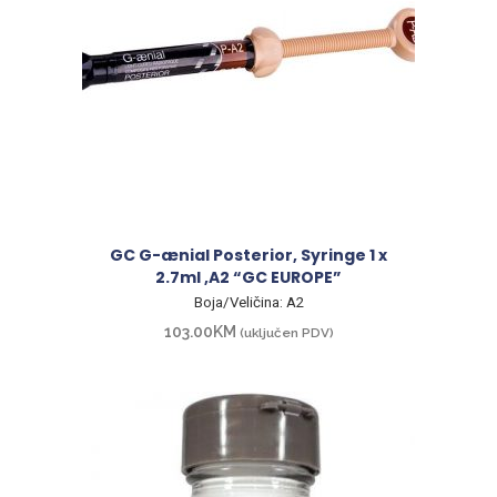
GC G-ænial Posterior, Syringe 1 x
2.7ml ,A2 “GC EUROPE”
Boja/Veličina: A2
103.00
KM
(uključen PDV)