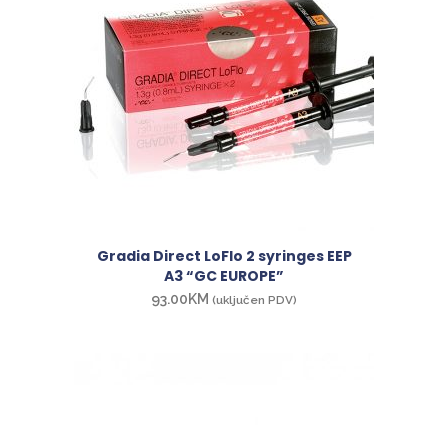
Gradia Direct LoFlo 2 syringes EEP
A3 “GC EUROPE”
93.00
KM
(uključen PDV)