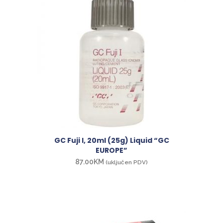
GC Fuji I, 20ml (25g) Liquid “GC
EUROPE”
87.00
KM
(uključen PDV)