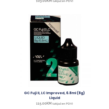
103.00
KM
(uključen PDV)
GC Fuji II, LC Improved, 6.8ml (8g)
Liquid
115.00
KM
(uključen PDV)