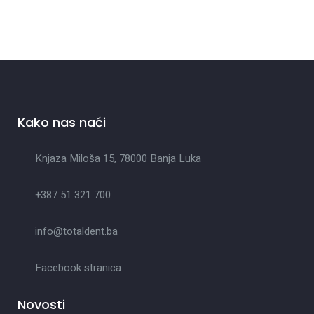
Kako nas naći
Knjaza Miloša 15, 78000 Banja Luka
+387 51 321 700
info@totaldent.ba
Facebook stranica
Novosti