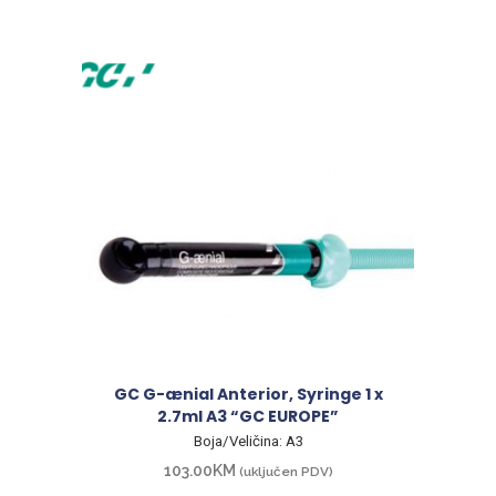
GC G-ænial Anterior, Syringe 1 x
2.7ml A3 “GC EUROPE”
Boja/Veličina: A3
103.00
KM
(uključen PDV)