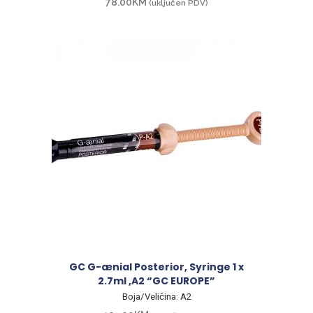
78.00
KM
(uključen PDV)
GC G-ænial Posterior, Syringe 1 x
2.7ml ,A2 “GC EUROPE”
Boja/Veličina: A2