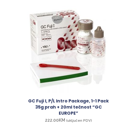
GC Fuji I, P/L Intro Package, 1-1 Pack
35g prah + 20ml tečnost “GC
EUROPE”
222.00
KM
(uključen PDV)