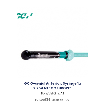
GC G-ænial Anterior, Syringe 1 x
2.7ml A3 “GC EUROPE”
Boja/Veličina: A3
103.00
KM
(uključen PDV)