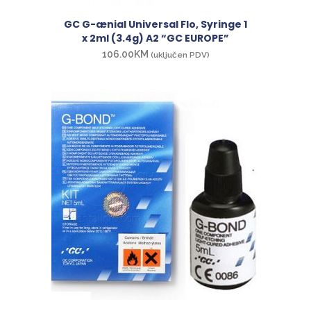
GC G-ænial Universal Flo, Syringe 1
x 2ml (3.4g) A2 “GC EUROPE”
106.00
KM
(uključen PDV)