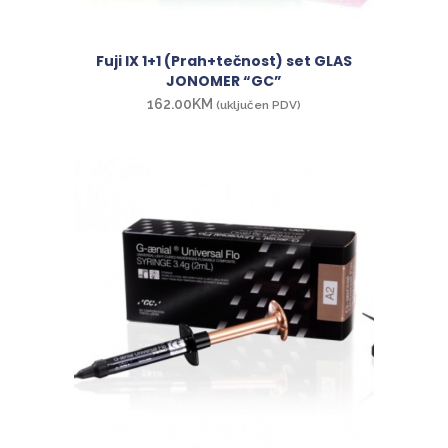
Fuji IX 1+1 (Prah+tečnost) set GLAS
JONOMER “GC”
162.00
KM
(uključen PDV)