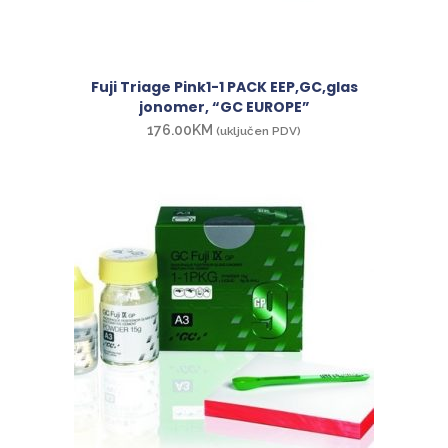
Fuji Triage Pink1-1 PACK EEP,GC,glas
jonomer, “GC EUROPE”
176.00
KM
(uključen PDV)