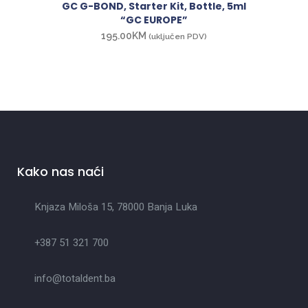
GC G-BOND, Starter Kit, Bottle, 5ml
“GC EUROPE”
195.00
KM
(uključen PDV)
Kako nas naći
Knjaza Miloša 15, 78000 Banja Luka
+387 51 321 700
info@totaldent.ba