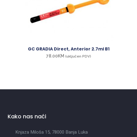
GC GRADIA Direct, Anterior 2.7ml B1
78.00
KM
(uključen PDV)
Kako nas naći
Knjaza Miloša 15, 78000 Banja Luka