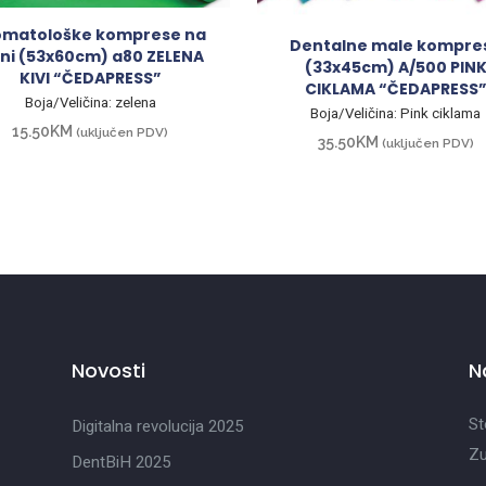
omatološke komprese na
Dentalne male kompre
lni (53x60cm) a80 ZELENA
(33x45cm) A/500 PIN
KIVI “ČEDAPRESS”
CIKLAMA “ČEDAPRESS
Boja/Veličina: zelena
Boja/Veličina: Pink ciklama
15.50
KM
(uključen PDV)
35.50
KM
(uključen PDV)
Novosti
N
St
Digitalna revolucija 2025
Zu
DentBiH 2025