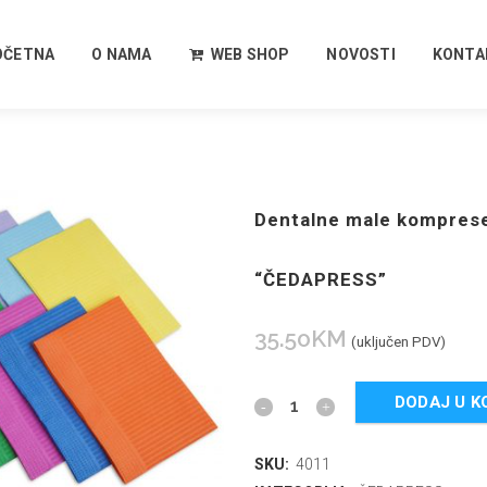
OČETNA
O NAMA
WEB SHOP
NOVOSTI
KONTA
Dentalne male kompres
“ČEDAPRESS”
35.50
KM
(uključen PDV)
DODAJ U K
SKU:
4011