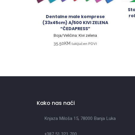
St
ro
Dentalne male komprese
(33x45cm) A/500 KIVI ZELENA
“ČEDAPRESS”
Boja/Veličina: Kivi zelena
35.50
KM
(uključen PDV)
Kako nas naći
Knjaza Miloša 15, 78000 Banja Luka
+387 51 321 700