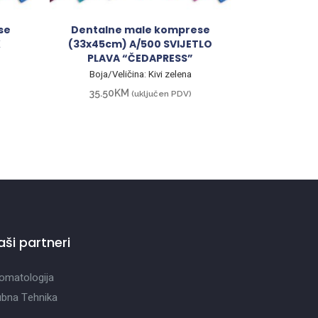
se
Dentalne male komprese
K
(33x45cm) A/500 SVIJETLO
”
PLAVA “ČEDAPRESS”
Boja/Veličina: Kivi zelena
35.50
KM
(uključen PDV)
aši partneri
omatologija
bna Tehnika