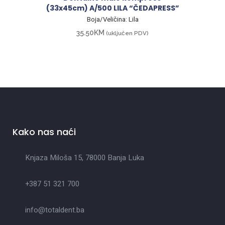
(33x45cm) A/500 LILA “ČEDAPRESS”
Boja/Veličina: Lila
35.50
KM
(uključen PDV)
Kako nas naći
Knjaza Miloša 15, 78000 Banja Luka
+387 51 321 700
info@totaldent.ba