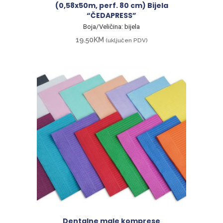
(0,58x50m, perf. 80 cm) Bijela
“ČEDAPRESS”
Boja/Veličina: bijela
19.50
KM
(uključen PDV)
Dentalne male komprese