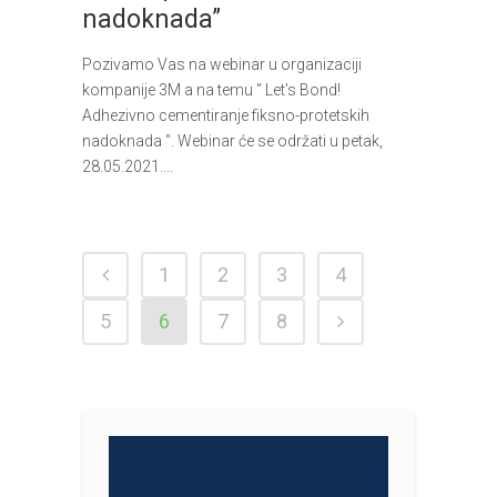
nadoknada”
Pozivamo Vas na webinar u organizaciji
kompanije 3M a na temu " Let’s Bond!
Adhezivno cementiranje fiksno-protetskih
nadoknada ". Webinar će se održati u petak,
28.05.2021....
1
2
3
4
5
6
7
8