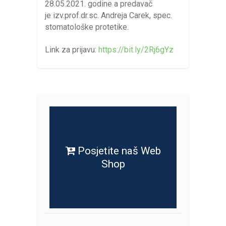
28.05.2021. godine a predavač
je izv.prof.dr.sc. Andreja Carek, spec.
stomatološke protetike.
Link za prijavu:
https://bit.ly/2Rj6gYz
Posjetite naš Web
Shop