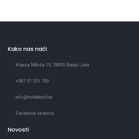
Kako nas naći
Knjaza Miloša 15, 78000 Banja Luka
+387 51 321 700
info@totaldent.ba
Facebook stranica
Novosti