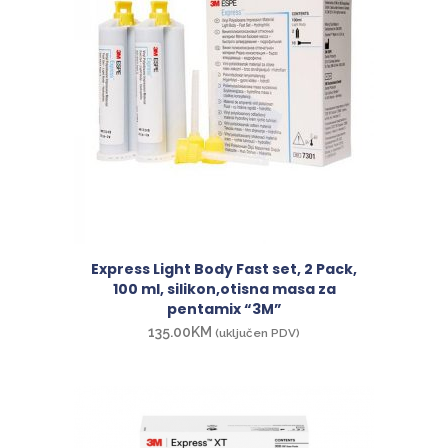
Express Light Body Fast set, 2 Pack,
100 ml, silikon,otisna masa za
pentamix “3M”
135.00
KM
(uključen PDV)