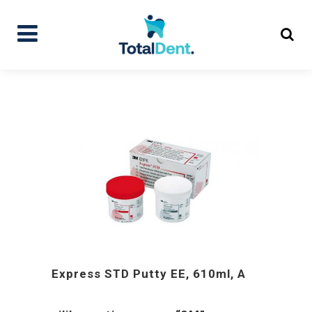
Express STD Putty EE, 610ml, A