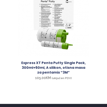
Express XT Penta Putty Single Pack,
300ml+60ml, A silikon, otisna masa
za pentamix “3M”
105.00
KM
(uključen PDV)