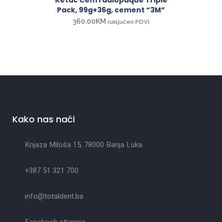
Pack, 99g+36g, cement “3M”
360.00
KM
(uključen PDV)
Kako nas naći
Knjaza Miloša 15, 78000 Banja Luka
+387 51 321 700
info@totaldent.ba