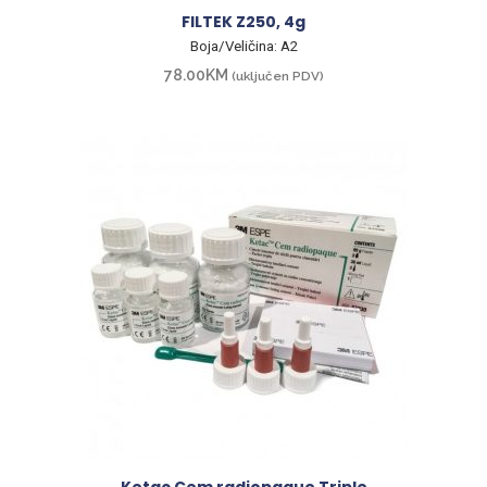
FILTEK Z250, 4g
Boja/Veličina: A2
78.00
KM
(uključen PDV)
Ketac Cem radiopaque Triple