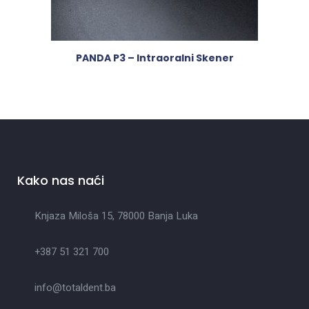
PANDA P3 – Intraoralni Skener
Kako nas naći
Knjaza Miloša 15, 78000 Banja Luka
+387 51 321 700
info@totaldent.ba