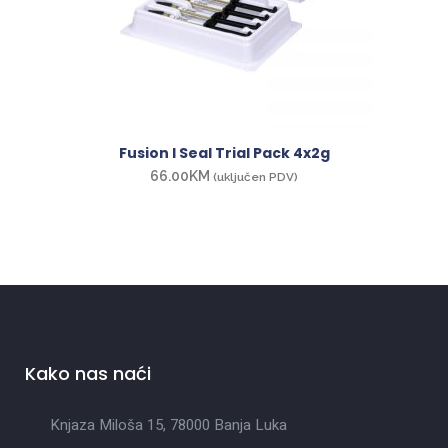
Fusion I Seal Trial Pack 4x2g
66.00
KM
(uključen PDV)
Kako nas naći
Knjaza Miloša 15, 78000 Banja Luka