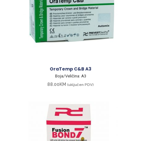
OraTemp C&B A3
Boja/Veličina: A3
88.00
KM
(uključen PDV)