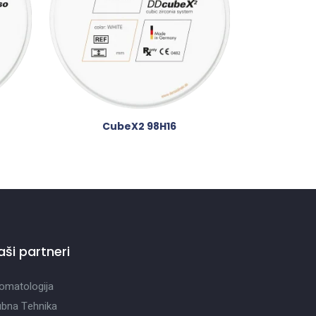
CubeX2 98H16
aši partneri
omatologija
bna Tehnika