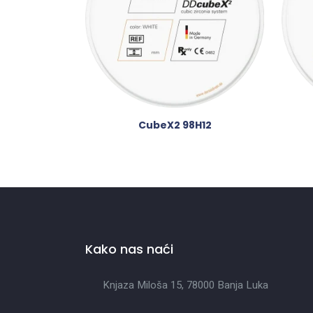
CubeX2 98H12
Kako nas naći
Knjaza Miloša 15, 78000 Banja Luka