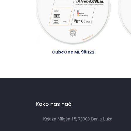
CubeOne ML 98H22
Kako nas naći
Knjaza Miloša 15, 78000 Banja Luka