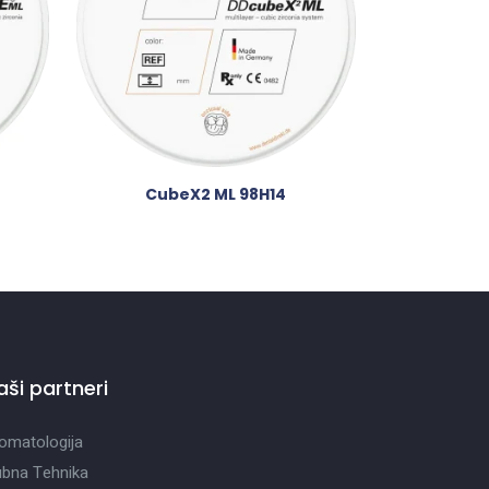
CubeX2 ML 98H14
aši partneri
omatologija
bna Tehnika