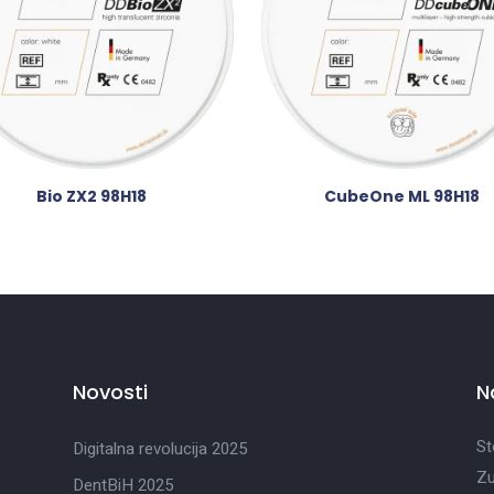
Bio ZX2 98H18
CubeOne ML 98H18
Novosti
N
St
Digitalna revolucija 2025
Zu
DentBiH 2025