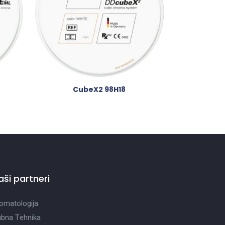
CubeX2 98H18
aši partneri
omatologija
bna Tehnika