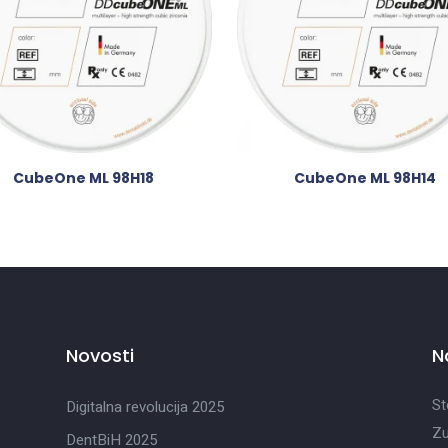
CubeOne ML 98H18
CubeOne ML 98H14
Novosti
N
St
Digitalna revolucija 2025
Zu
DentBiH 2025