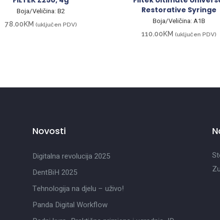
FILTEK Z250, 4g
Filtek Ultimate Univers
Restorative Syringe
Boja/Veličina: B2
Boja/Veličina: A1B
78.00
KM
(uključen PDV)
110.00
KM
(uključen PDV)
Novosti
N
St
Digitalna revolucija 2025
Zu
DentBiH 2025
Tehnologija na djelu – uživo!
Panda Digital Workflow