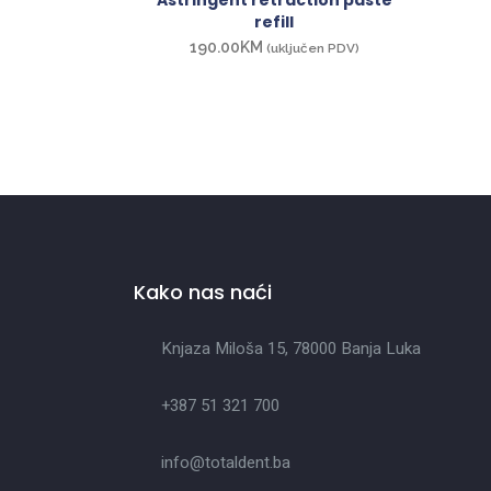
Astringent retraction paste
refill
190.00
KM
(uključen PDV)
Kako nas naći
Knjaza Miloša 15, 78000 Banja Luka
+387 51 321 700
info@totaldent.ba