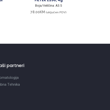
al
FILTEK Z250, 4g
Boja/Veličina: A3.5
78.00
KM
(uključen PDV)
aši partneri
omatologija
bna Tehnika