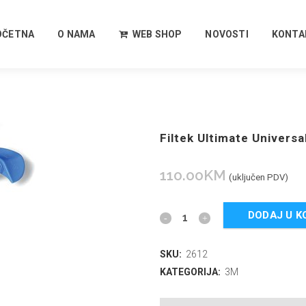
OČETNA
O NAMA
WEB SHOP
NOVOSTI
KONTA
Filtek Ultimate Universa
110.00
KM
(uključen PDV)
DODAJ U K
SKU:
2612
KATEGORIJA:
3M