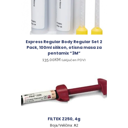
Express Regular Body Regular Set 2
Pack, 100ml silikon, otisna masa za
pentamix “3M”
135.00
KM
(uključen PDV)
FILTEK Z250, 4g
Boja/Veličina: A2