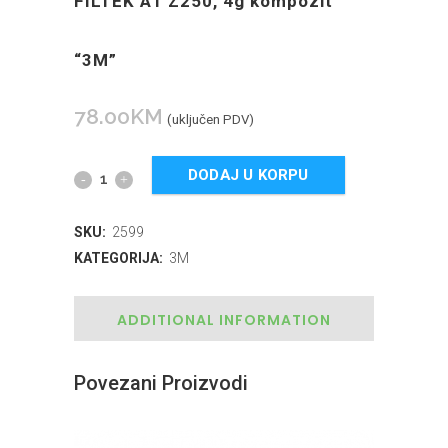
FILTEK A1 Z250, 4g kompozit
“3M”
78.00
KM
(uključen PDV)
DODAJ U KORPU
SKU:
2599
KATEGORIJA:
3M
ADDITIONAL INFORMATION
Povezani Proizvodi