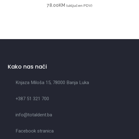
78.00
KM
(uključen PDV)
Kako nas naći
Knjaza Miloša 15, 78000 Banja Luka
+387 51 321 700
info@totaldent.ba
Facebook stranica