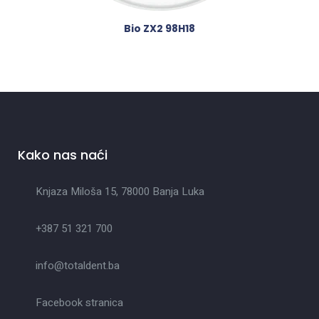
Bio ZX2 98H18
Kako nas naći
Knjaza Miloša 15, 78000 Banja Luka
+387 51 321 700
info@totaldent.ba
Facebook stranica