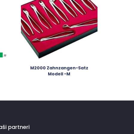
M2000 Zahnzangen-Satz
Modell -M
aši partneri