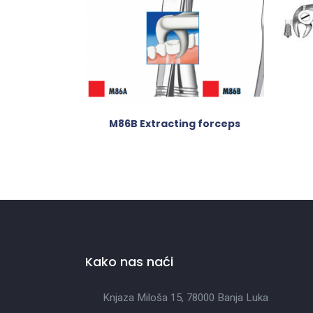
M86B Extracting forceps
Kako nas naći
Knjaza Miloša 15, 78000 Banja Luka