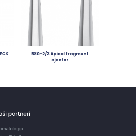
BECK
580-2/3 Apical fragment
ejector
aši partneri
omatologija