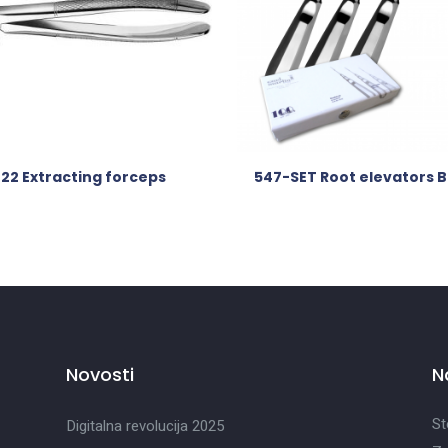
22 Extracting forceps
547-SET Root elevators 
Novosti
N
St
Digitalna revolucija 2025