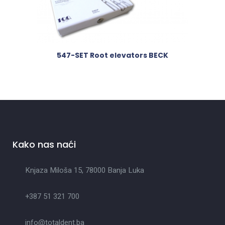
547-SET Root elevators BECK
Kako nas naći
Knjaza Miloša 15, 78000 Banja Luka
+387 51 321 700
info@totaldent.ba