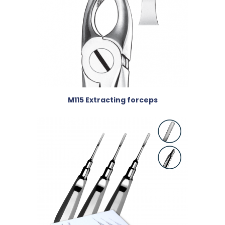
M115 Extracting forceps