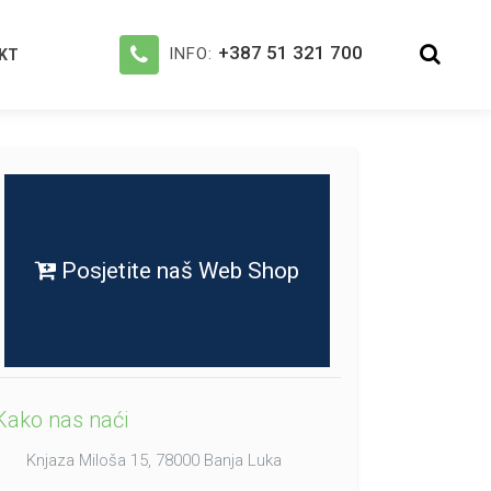
+387 51 321 700
INFO:
KT
Posjetite naš Web Shop
Kako nas naći
Knjaza Miloša 15, 78000 Banja Luka