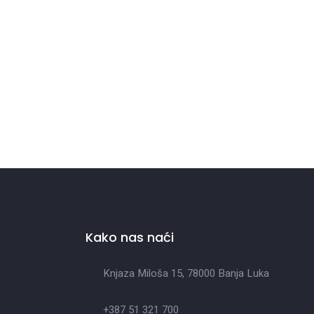
Kako nas naći
Knjaza Miloša 15, 78000 Banja Luka
+387 51 321 700