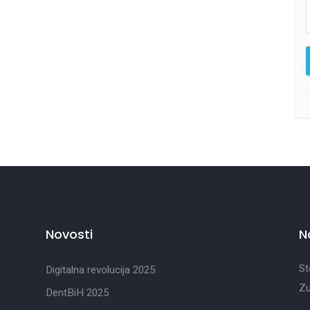
Novosti
N
St
Digitalna revolucija 2025
Zu
DentBiH 2025