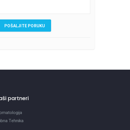
aši partneri
omatologija
bna Tehnika