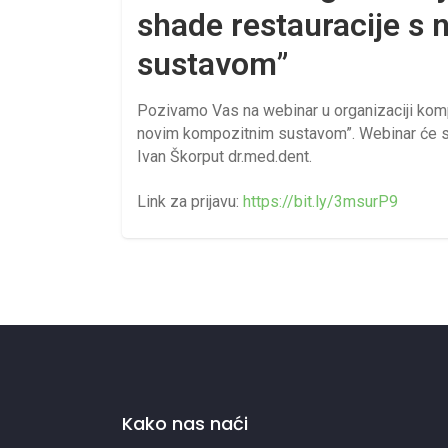
shade restauracije s
sustavom”
Pozivamo Vas na webinar u organizaciji komp
novim kompozitnim sustavom”. Webinar će se 
Ivan Škorput dr.med.dent.
Link za prijavu:
https://bit.ly/3msurP9
Kako nas naći