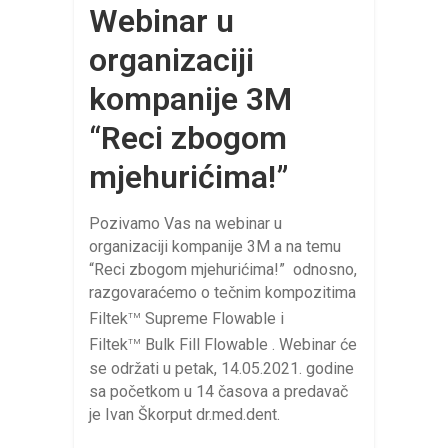
Webinar u
organizaciji
kompanije 3M
“Reci zbogom
mjehurićima!”
Pozivamo Vas na webinar u
organizaciji kompanije 3M a na temu
“Reci zbogom mjehurićima!” odnosno,
razgovaraćemo o tečnim kompozitima
Filtek
Supreme Flowable i
TM
Filtek
Bulk Fill Flowable . Webinar će
TM
se održati u petak, 14.05.2021. godine
sa početkom u 14 časova a predavač
je Ivan Škorput dr.med.dent.