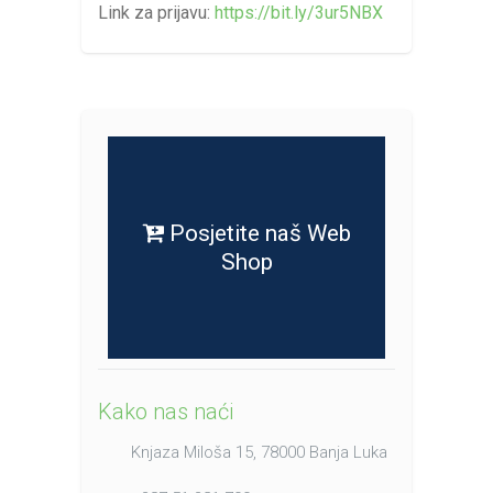
Link za prijavu:
https://bit.ly/3ur5NBX
Posjetite naš Web
Shop
Kako nas naći
Knjaza Miloša 15, 78000 Banja Luka