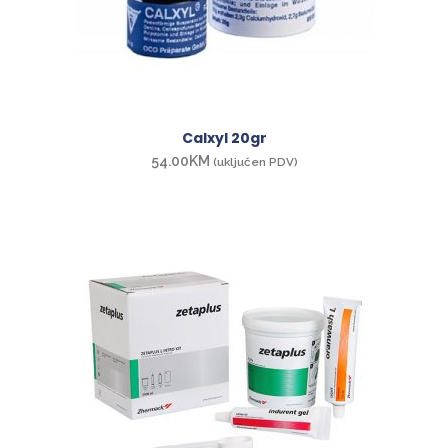
Calxyl 20gr
54.00
KM
(uključen PDV)