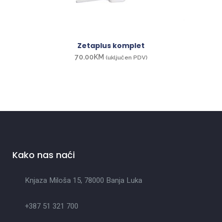
Zetaplus komplet
70.00
KM
(uključen PDV)
Kako nas naći
Knjaza Miloša 15, 78000 Banja Luka
+387 51 321 700