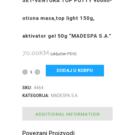
SET-VENTURA TOP PUTTY 900ml-
otisna masa,top light 150g,
aktivator gel 50g “MADESPA S.A.”
70.00
KM
(uključen PDV)
DODAJ U KORPU
SKU:
4464
KATEGORIJA:
MADESPA S.A.
ADDITIONAL INFORMATION
Povezani Proizvodi