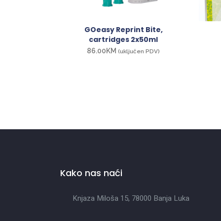
GOeasy Reprint Bite,
cartridges 2x50ml
86.00
KM
(uključen PDV)
Kako nas naći
Knjaza Miloša 15, 78000 Banja Luka