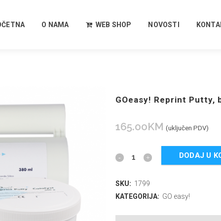
OČETNA
O NAMA
WEB SHOP
NOVOSTI
KONTA
GOeasy! Reprint Putty,
165.00
KM
(uključen PDV)
DODAJ U K
SKU:
1799
KATEGORIJA:
GO easy!