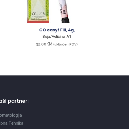
GO easy! Fill, 4g,
Boja/Veličina: A1
32.00
KM
(uključen PDV)
aši partneri
omatologija
bna Tehnika