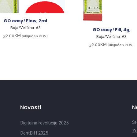
GO easy! Flow, 2ml
Boja/Veličina: A3
GO easy! Fill, 4g,
32.00
KM
(uključen PDV)
Boja/Veličina: A3
32.00
KM
(uključen PDV)
Novosti
N
St
Digitalna revolucija 2025
Zu
DentBiH 2025