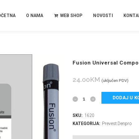
OČETNA
O NAMA
WEB SHOP
NOVOSTI
KONTA
Fusion Universal Compo
24.00
KM
(uključen PDV)
DODAJ U K
SKU:
1620
KATEGORIJA:
Prevest Denpro