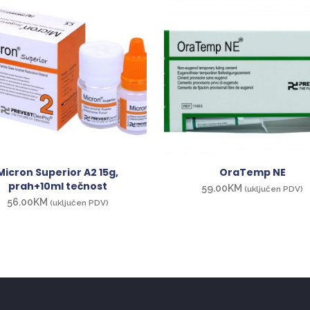
Micron Superior A2 15g,
OraTemp NE
prah+10ml tečnost
59.00
KM
(uključen PDV)
56.00
KM
(uključen PDV)