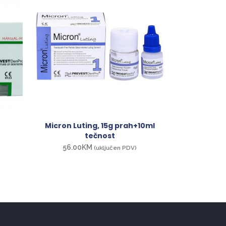
Micron Luting, 15g prah+10ml
tečnost
56.00
KM
(uključen PDV)