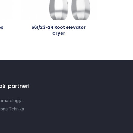
ps
561/23-24 Root elevator
Cryer
aši partneri
omatologija
bna Tehnika