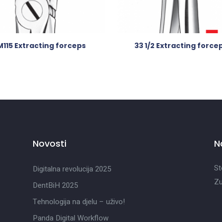
M115 Extracting forceps
33 1/2 Extracting force
Novosti
N
St
Digitalna revolucija 2025
Zu
DentBiH 2025
Tehnologija na djelu – uživo!
Panda Digital Workflow