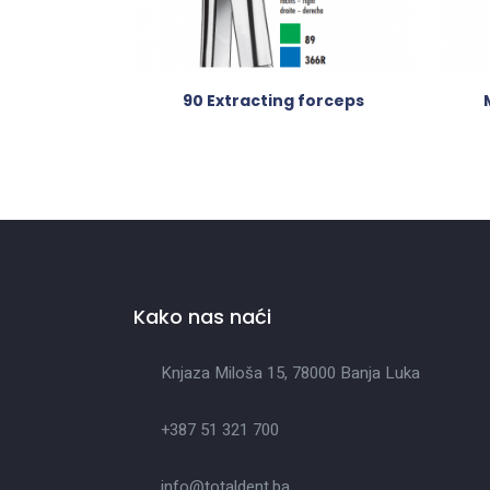
90 Extracting forceps
Kako nas naći
Knjaza Miloša 15, 78000 Banja Luka
+387 51 321 700
info@totaldent.ba