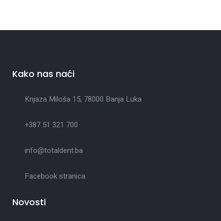
Kako nas naći
Knjaza Miloša 15, 78000 Banja Luka
+387 51 321 700
info@totaldent.ba
Facebook stranica
Novosti