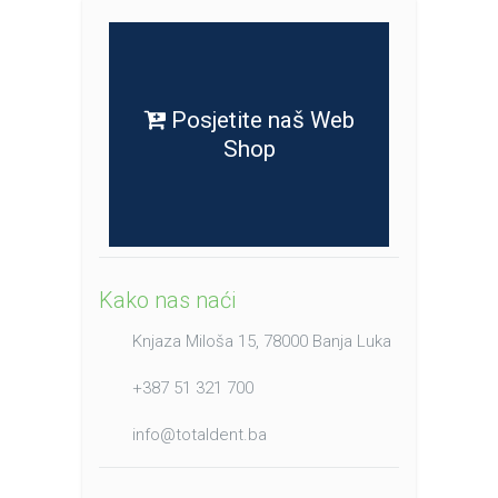
Posjetite naš Web
Shop
Kako nas naći
Knjaza Miloša 15, 78000 Banja Luka
+387 51 321 700
info@totaldent.ba