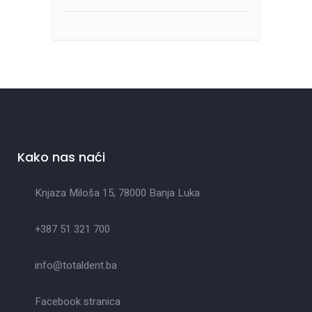
Kako nas naći
Knjaza Miloša 15, 78000 Banja Luka
+387 51 321 700
info@totaldent.ba
Facebook stranica