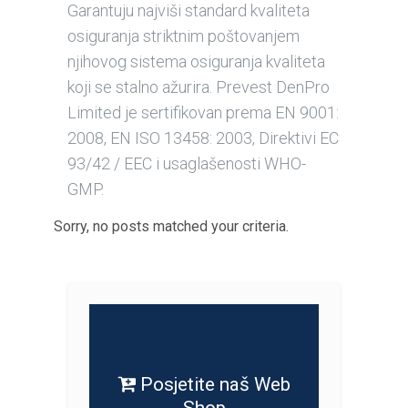
Garantuju najviši standard kvaliteta
osiguranja striktnim poštovanjem
njihovog sistema osiguranja kvaliteta
koji se stalno ažurira. Prevest DenPro
Limited je sertifikovan prema EN 9001:
2008, EN ISO 13458: 2003, Direktivi EC
93/42 / EEC i usaglašenosti WHO-
GMP.
Sorry, no posts matched your criteria.
Posjetite naš Web