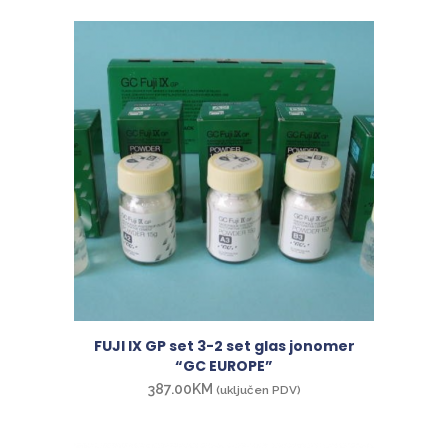
FUJI IX GP set 3-2 set glas jonomer
“GC EUROPE”
387.00
KM
(uključen PDV)