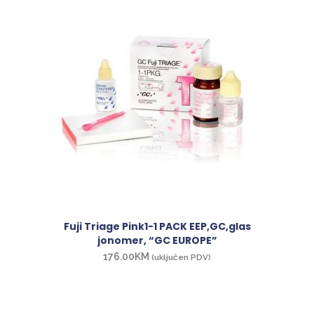
Fuji Triage Pink1-1 PACK EEP,GC,glas
jonomer, “GC EUROPE”
176.00
KM
(uključen PDV)