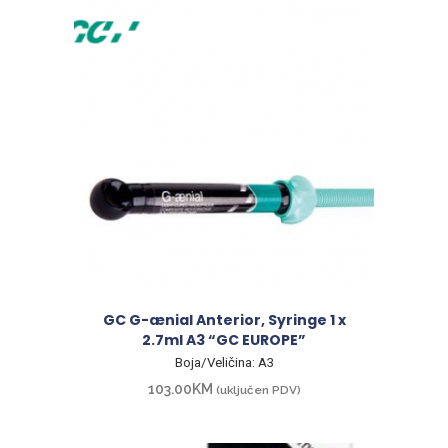
GC G-ænial Anterior, Syringe 1 x
2.7ml A3 “GC EUROPE”
Boja/Veličina: A3
103.00
KM
(uključen PDV)