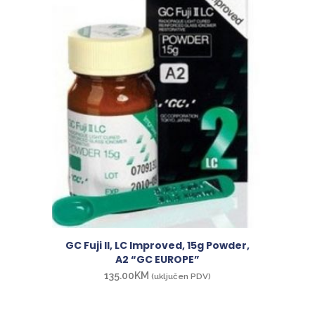
GC Fuji II, LC Improved, 15g Powder,
A2 “GC EUROPE”
135.00
KM
(uključen PDV)