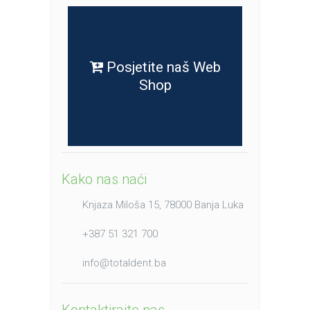
Posjetite naš Web
Shop
Kako nas naći
Knjaza Miloša 15, 78000 Banja Luka
+387 51 321 700
info@totaldent.ba