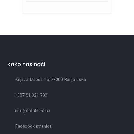
Kako nas naći
Knjaza Miloša 15, 78000 Banja Luka
+387 51 321 700
info@totaldent.ba
Facebook stranica